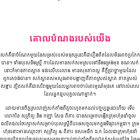
គោលបំណងរបស់យើង
សក់គឺជាចំណែកមួយនៃសម្រស់របស់មនុស្សនេះគឺជារឿងពិតដែលមិនអាចប្រកែក
បាន។ ទាំងបុរសនិងស្ត្រី ការដែលមានសក់សមស្របទៅនឹងទម្រង់មុខ ខណៈសក់
នោះក៏មានភាពស្អាត ទន់រលើបរលោង មានសុខភាពល្អ គឺក្តីប្រាថ្នាមួយដែល
ពួកគេចង់បាន។ សក់ស្អាតសមសួនអាចបង្ហាញពីភាពស្រស់ស្អាត ភាពស្រស់
សង្ហារ ត្បិតសក់គឺជាសរីរាង្គមួយដែលអ្នកអាចចាប់អារម្មណ៍មុនគេ នៅរាល់ពេល
ដែលអ្នកជួបបុគ្គលណាម្នាក់។
ដោយមានចិត្តស្រលាញ់សក់តាំងពីតូចរហូតមកដល់បច្ចុប្បន្ននេះហើយ ទើប
លោករិន សុក្រិត្យ និង កញ្ញា សែន ពិភារ បានសម្រេចបង្កើតក្រុមហ៊ុននាំចូល
ផលិតផលថែរក្សាសក់សម្រាប់បុរសស្ត្រីពីបរទេសចូលមកក្នុងទីផ្សារកម្ពុជា។ ក្រុម
ហ៊ុននោះមានឈ្មោះថា សុក្រិត្យ & ពិភារ ខសមេធិក ឯ.ក ដែលជាក្រុមហ៊ុននាំ
ចូលផលិតផលថែរក្សាសម្ផស្សក្នុងនោះរាប់ចាប់តាំងពីសាប៊ូកក់សក់ប្រចាំថ្ងៃ ក្រែម