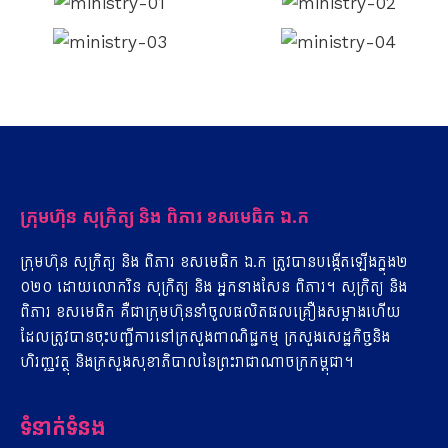
ក្រុមហ៊ុន​ សុ​ក្រិត្យ​ ​និង​ ពិ​ភារ​ ​ខ​ស​មេ​ធិ​ក​ ​ឯ​.​ក
ក្រុមហ៊ុន​ សុ​ក្រិត្យ​ ​និង​ ពិ​ភារ​ ​ខ​ស​មេ​ធិ​ក​ ​ឯ​.ក​ ​ត្រូវ​បាន​បង្កើត​ឡើង​ក្នុង​២​
០​២​០​ ​ដោយ​លោក​រិន​ សុ​ក្រិត្យ​ ​និង​ ​អ្នកនាង​សែន​ ពិ​ភារ។​ សុក្រិត្យ​ ​និង​
ពិ​ភារ​ ​ខ​ស​មេ​ធិ​ក​ ​គឺជា​ក្រុមហ៊ុន​នាំចូល​ផលិតផល​គ្រឿង​ស​ម្អា​ង​ហើយ
ដែល​ត្រូវ​បាន​ចុះ​បញ្ជីការ​នៅ​ក្រសួង​ពាណិជ្ជកម្ម​ ​ក្រសួងសេដ្ឋកិច្ច​និង​
ហិរញ្ញវត្ថុ​ ​និង​ក្រសួងសុខាភិបាល​នៃ​ព្រះរាជាណាចក្រកម្ពុជា។
ទំនាក់ទំនង