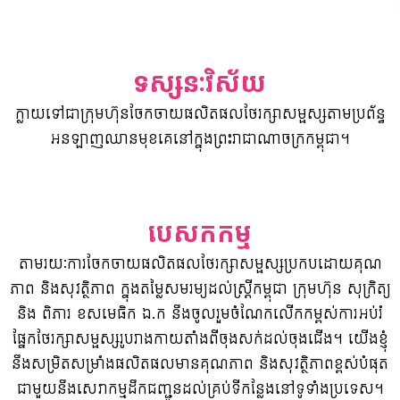
ទស្សនៈវិស័យ
ក្លាយទៅជាក្រុមហ៊ុន​ចែកចាយ​ផលិត​ផល​ថែរក្សាសម្ផ​ស្សតាមប្រព័ន្ធ​
អនឡាញ​ឈាន​មុខ​គេនៅ​​ក្នុងព្រះរាជាណាចក្រកម្ពុជា។
បេសកកម្ម
តាមរយៈការ​ចែកចាយ​ផលិតផល​ថែរក្សាសម្ផស្សប្រកបដោយ​គុណ
ភាព និង​សុវត្ថិភាព ​ក្នុងតម្លៃសមរម្យ​​​ដល់​ស្ត្រីកម្ពុជា ក្រុមហ៊ុន​ សុក្រិត្យ
និង ពិភារ ខសមេធិក ឯ.ក នឹង​ចូលរួមចំណែក​លើកកម្ពស់​​ការអប់រំ
ផ្នែក​ថែរក្សាសម្ផស្ស​រូបរាងកាយ​តាំង​ពី​ចុងសក់​ដល់ចុងជើង។ ​យើងខ្ញុំ
នឹង​សម្រិតសម្រាំង​​ផលិត​ផល​មានគុណភាព​ និងសុវត្ថិភាពខ្ពស់បំផុត​
ជាមួយ​នឹង​​សេវាកម្ម​ដឹកជញ្ជូន​ដល់គ្រប់​ទីកន្លែង​នៅទូទាំងប្រទេស​។