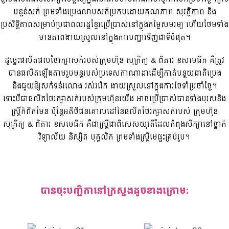
បន្ទន់សក់ ព្រមទាំងប្រេងលាបសក់ប្រកបដោយគុណភាព សុវត្ថិភាព និង
ប្រសិទ្ធិភាពសម្រាប់ប្រជាពលរដ្ឋខ្មែរប្រើប្រាស់នៅក្នុងតម្លៃសមរម្យ ហើយថែមទាំង
មានភាពងាយស្រួលនៅក្នុងការបញ្ជារទិញជាទីបំផុត។
ដូច្នេះផលិតផលថែរក្សាសក់របស់ក្រុមហ៊ុន សុក្រិត្យ & ពិភារ ខសមេធិក គឺត្រូវ
បានផលិតឡើងតាមរូបមន្តរបស់ប្រទេសកាណាដាដើម្បីកាត់បន្ថយជាតិប្រេង
និងជួយឱ្យសក់ទន់រលោង រស់រវើក ងាយស្រួលនៅក្នុងការថែទាំប្រចាំថ្ងៃ។
ទោះបីជាផលិតថែរក្សាសក់របស់ក្រុមហ៊ុនយើង អាចប្រើប្រាស់បានទាំងបុរសនិង
ស្ត្រីក៏ពិតមែន ប៉ុន្តែអតិថិជនគោលដៅនៃផលិតថែរក្សាសក់របស់ ក្រុមហ៊ុន
សុក្រិត្យ & ពិភារ ខសមេធិក គឺជាស្រ្តីជាពិសេសយុវតីដែលកំពុងសិក្សានៅថ្នាក់
វិទ្យាល័យ និស្សិត បុគ្គលិក ព្រមទាំងស្រ្តីមេផ្ទះគ្រប់រូប។
បានចុះបញ្ជិកានៅក្រសួងដូចខាងក្រោម: