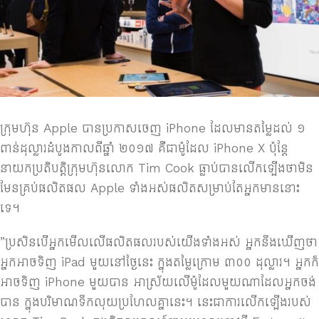
ក្រុមហ៊ុន​ Apple បានប្រកាស​ចេញ​ iPhone ដែល​មាន​តម្លៃ​​ដល់​ ១
ពាន់​ដុល្លារ​ដំបូងកាលពីឆ្នាំ ២០១៧ គឺ​ជា​ម៉ូដែល iPhone X ប៉ុន្តែ​
នាយក​ប្រតិបត្តិ​​ក្រុមហ៊ុន​លោក​ Tim Cook ​ធ្លាប់បានលើក​ឡើងថា​មិន​
មែន​គ្រប់​ផលិតផល​ Apple ​ទាំង​អស់​ផលិត​សម្រាប់​តែ​អ្នក​មាន​នោះ​
ទេ។
​”ប្រសិន​បើ​អ្នក​មើល​​លើ​ផលិតផល​របស់​យើង​ទាំង​អស់ អ្នក​នឹង​ឃើញ​ថា​
អ្នក​អាច​ទិញ​ iPad មួយ​​​នៅ​ថ្ងៃ​នេះ​ ក្នុង​តម្លៃ​ក្រោម​ ៣០០ ដុល្លារ។ អ្នក​​ក៏​
អាច​ទិញ​ iPhone មួយ​បាន​ អាស្រ័យ​លើ​​ម៉ូដែល​មួយ​ណា​ដែល​អ្នក​ចង់​
បាន ក្នុង​​​បរិមាណ​ទឹក​លុយ​ប្រហែល​គ្នា​នេះ។ នេះ​ជា​ការ​លើក​ឡើង​របស់​