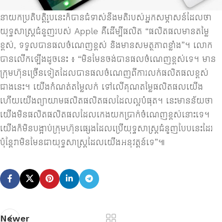
នាយក​ប្រតិបត្តិ​រូប​នេះ​ក៏បានជំទាស់​នឹង​​មតិ​របស់​អ្នក​សម្ភាសន៍​ដែល​ថា​
យុទ្ធសាស្ត្រ​ជំនួញ​​របស់​ Apple គឺ​ដើម្បី​ផលិត “​ផលិត​ផលមាន​តម្លៃ​
ខ្ពស់, ទទួល​បាន​ផល​ចំណេញ​ខ្ពស់​ និង​មាន​សមត្ថភាព​ខ្លាំង”។ លោក​
បាន​លើក​ឡើង​ដូច​នេះ ៖ “មិន​មែន​ចង់​បាន​ផល​ចំណេញ​ខ្ពស់​ទេ។ មាន​
ក្រុមហ៊ុន​ច្រើន​ទៀត​ដែល​បាន​ផល​ចំណេញ​ពី​ការ​លក់​ផលិតផល​ខ្ពស់​
ជាង​នេះ។ យើង​កំណត់​តម្លៃ​លក់​ ទៅ​លើ​គុណ​តម្លៃ​ផលិតផល​យើង
ហើយ​យើង​ព្យាយាម​ផលិត​ផលិតផល​ដែល​ល្អ​បំផុត។ នេះ​មាន​ន័យ​ថា​
យើង​មិន​ផលិត​​​ផលិតផល​ដែល​កេង​យក​ប្រាក់​​ចំណេញ​ខ្ពស់​នោះ​ទេ។
យើង​ក៏​មិន​បង្អាប់​​ក្រុមហ៊ុន​ផ្សេង​ដែល​ប្រើ​យុទ្ធសាស្ត្រ​​ជំនួញ​បែប​នេះ​ដែរ
ប៉ុន្តែ​វា​មិន​មែន​ជា​យុទ្ធសាស្ត្រ​​ដែល​យើង​អនុវត្តន៍​ទេ​”៕
Newer