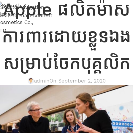
Apple ផលិតម៉ាស
Skip to navigation
Skip to main content
ការពារដោយខ្លួនឯង
សម្រាប់ចែកបុគ្គលិក
admin
On September 2, 2020