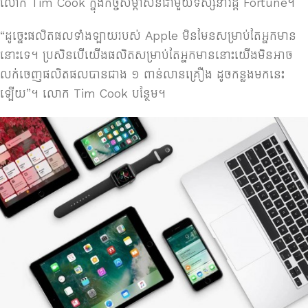
លោក​ Tim Cook ក្នុង​កិច្ច​សម្ភាសន៍​ជា​មួយ​ទស្សនាវដ្ដី​ Fortune។
“ដូច្នេះ​​ផលិតផល​ទាំង​ឡាយ​របស់​ Apple មិន​មែន​សម្រាប់​តែ​អ្នក​មាន​​
នោះ​ទេ។ ប្រសិន​បើ​យើង​ផលិត​សម្រាប់​តែ​អ្នក​មាន​នោះ​យើង​មិន​អាច​
លក់​ចេញ​ផលិតផល​បាន​ជាង ១ ​​ពាន់​លាន​គ្រឿង ដូច​កន្លង​មក​នេះ​
ឡើយ​”។ ​លោក​ Tim Cook បន្ថែម។