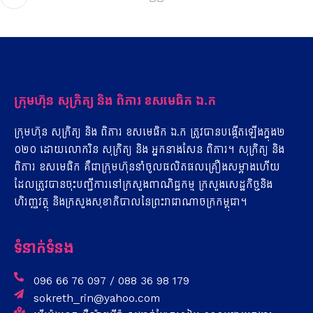
ក្រុមហ៊ុន​ សុ​ក្រិត្យ​ ​និង​ ពិ​ភារ​ ​ខ​ស​មេ​ធិ​ក​ ​ឯ​.​ក
ក្រុមហ៊ុន​ សុ​ក្រិត្យ​ ​និង​ ពិ​ភារ​ ​ខ​ស​មេ​ធិ​ក​ ​ឯ​.ក​ ​ត្រូវ​បាន​បង្កើត​ឡើង​ក្នុង​២​
០​២​០​ ​ដោយ​លោក​រិន​ សុ​ក្រិត្យ​ ​និង​ ​អ្នកនាង​សែន​ ពិ​ភារ។​ សុក្រិត្យ​ ​និង​
ពិ​ភារ​ ​ខ​ស​មេ​ធិ​ក​ ​គឺជា​ក្រុមហ៊ុន​នាំចូល​ផលិតផល​គ្រឿង​ស​ម្អា​ង​ហើយ
ដែល​ត្រូវ​បាន​ចុះ​បញ្ជីការ​នៅ​ក្រសួង​ពាណិជ្ជកម្ម​ ​ក្រសួងសេដ្ឋកិច្ច​និង​
ហិរញ្ញវត្ថុ​ ​និង​ក្រសួងសុខាភិបាល​នៃ​ព្រះរាជាណាចក្រកម្ពុជា។
ទំនាក់ទំនង
096 66 76 097 / 088 36 98 179
sokreth_rin@yahoo.com