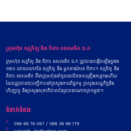
ក្រុមហ៊ុន​ សុ​ក្រិត្យ​ ​និង​ ពិ​ភារ​ ​ខ​ស​មេ​ធិ​ក​ ​ឯ​.​ក
ក្រុមហ៊ុន​ សុ​ក្រិត្យ​ ​និង​ ពិ​ភារ​ ​ខ​ស​មេ​ធិ​ក​ ​ឯ​.ក​ ​ត្រូវ​បាន​បង្កើត​ឡើង​ក្នុង​២​
០​២​០​ ​ដោយ​លោក​រិន​ សុ​ក្រិត្យ​ ​និង​ ​អ្នកនាង​សែន​ ពិ​ភារ។​ សុក្រិត្យ​ ​និង​
ពិ​ភារ​ ​ខ​ស​មេ​ធិ​ក​ ​គឺជា​ក្រុមហ៊ុន​នាំចូល​ផលិតផល​គ្រឿង​ស​ម្អា​ង​ហើយ
ដែល​ត្រូវ​បាន​ចុះ​បញ្ជីការ​នៅ​ក្រសួង​ពាណិជ្ជកម្ម​ ​ក្រសួងសេដ្ឋកិច្ច​និង​
ហិរញ្ញវត្ថុ​ ​និង​ក្រសួងសុខាភិបាល​នៃ​ព្រះរាជាណាចក្រកម្ពុជា។
ទំនាក់ទំនង
096 66 76 097 / 088 36 98 179
sokreth_rin@yahoo.com