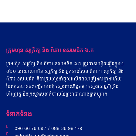
ក្រុមហ៊ុន​ សុ​ក្រិត្យ​ ​និង​ ពិ​ភារ​ ​ខ​ស​មេ​ធិ​ក​ ​ឯ​.​ក
ក្រុមហ៊ុន​ សុ​ក្រិត្យ​ ​និង​ ពិ​ភារ​ ​ខ​ស​មេ​ធិ​ក​ ​ឯ​.ក​ ​ត្រូវ​បាន​បង្កើត​ឡើង​ក្នុង​២​
០​២​០​ ​ដោយ​លោក​រិន​ សុ​ក្រិត្យ​ ​និង​ ​អ្នកនាង​សែន​ ពិ​ភារ។​ សុក្រិត្យ​ ​និង​
ពិ​ភារ​ ​ខ​ស​មេ​ធិ​ក​ ​គឺជា​ក្រុមហ៊ុន​នាំចូល​ផលិតផល​គ្រឿង​ស​ម្អា​ង​ហើយ
ដែល​ត្រូវ​បាន​ចុះ​បញ្ជីការ​នៅ​ក្រសួង​ពាណិជ្ជកម្ម​ ​ក្រសួងសេដ្ឋកិច្ច​និង​
ហិរញ្ញវត្ថុ​ ​និង​ក្រសួងសុខាភិបាល​នៃ​ព្រះរាជាណាចក្រកម្ពុជា។
ទំនាក់ទំនង
096 66 76 097 / 088 36 98 179
sokreth_rin@yahoo.com