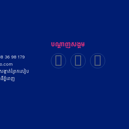
បណ្តាញសង្គម
88 36 98 179
oo.com
រ៉ា សង្កាត់ព្រែកលៀប
នីភ្នំពេញ