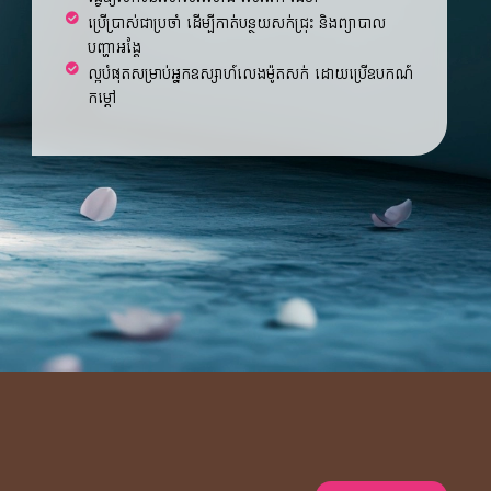
ប្រើប្រាស់ជាប្រចាំ ដើម្បីកាត់បន្ថយសក់ជ្រុះ និងព្យាបាល
បញ្ហាអង្គែ
ល្អបំផុតសម្រាប់អ្នកឧស្សាហ៍លេងម៉ូតសក់ ដោយប្រើឧបកណ៍
កម្ដៅ