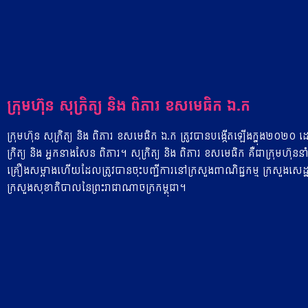
ក្រុមហ៊ុន​ សុ​ក្រិត្យ​ ​និង​ ពិ​ភារ​ ​ខ​ស​មេ​ធិ​ក​ ​ឯ​.​ក
ក្រុមហ៊ុន​ សុ​ក្រិត្យ​ ​និង​ ពិ​ភារ​ ​ខ​ស​មេ​ធិ​ក​ ​ឯ​.ក​ ​ត្រូវ​បាន​បង្កើត​ឡើង​ក្នុង​២​០​២​
ក្រិត្យ​ ​និង​ ​អ្នកនាង​សែន​ ពិ​ភារ។​ សុក្រិត្យ​ ​និង​ ពិ​ភារ​ ​ខ​ស​មេ​ធិ​ក​ ​គឺជា​ក្រុមហ
គ្រឿង​ស​ម្អា​ង​ហើយដែល​ត្រូវ​បាន​ចុះ​បញ្ជីការ​នៅ​ក្រសួង​ពាណិជ្ជកម្ម​ ​ក្រសួងសេដ្ឋកិច្ច
ក្រសួងសុខាភិបាល​នៃ​ព្រះរាជាណាចក្រកម្ពុជា។