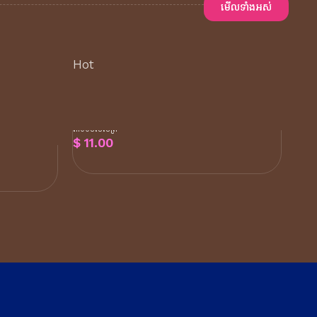
មើលទាំងអស់
Hot
ុះកម្រិត
ក្រេមបន្ទន់សក់សម្រាប់ បំប៉នសក់ឲ្យមាន
្គែរមាស់
សំណើម ទន់រលាស់រលោង សុខភាពល្អ
៣០០មីលីលីត្រ
$
11.00