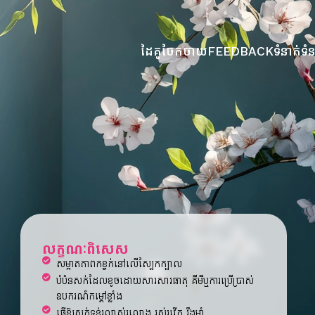
ដៃគូចែកចាយ​
FEEDBACK
ទំនាក់ទំ
លក្ខណៈពិសេស
សម្អាតភាពកខ្វក់នៅលើស្បែកក្បាល
បំប៉នសក់ដែលខូចដោយសារសារធាតុ គីមីឬការប្រើប្រាស់
ឧបករណ៍កម្តៅខ្លាំង
ធ្វើឱ្យសក់ទន់រលាស់រលោង រស់រវើក រឹងមាំ