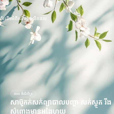
Skip to navigation
Skip to main content
ំព័រដើម
អំពីយើងខ្ញុំ
ផលិតផល​
៥០០ មីលីលីត្រ
សាប៊ូកក់សក់ព្យាបាលបញ្ហា សក់ស្ងួត រឹង
សំពោងមានអង្គែហុយ