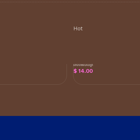
Hot
សក់ សម្រាប់លាបប្រចាំថ្ងៃ
សាប៊ូកក់សក់ ទប់ស្កាត់សក់ ជ្រ
ក់រឹងមាំ មានសំណើមទន់
ធ្ងន់ បណ្តុះសក់លឿនប្រឆាំងអង
ង្ការសក់បែងចុងនិងសំពោង
និងស្បែកក្បាលឆាប់ឡើងប្រេង
៣០០មីលីលីត្រ
$
14.00