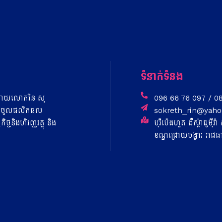
ទំនាក់ទំនង
០​ ​ដោយ​លោក​រិន​ សុ​
096 66 76 097 / 0
៊ុន​នាំចូល​ផលិតផល​
sokreth_rin@yah
​និង​ហិរញ្ញវត្ថុ​ ​និង​
បុរីប៉េងហួត ដឺស្ត៉ាជូម៉ី
ខណ្ឌជ្រោយចង្វារ រាជធា