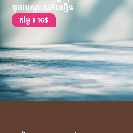
ជួយបណ្តុះសក់លឿន
តម្លៃ ៖ 16$