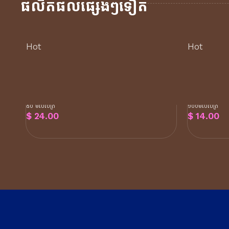
ផលិតផលផ្សេងៗទៀត
Hot
Hot
សេរ៉ូមបណ្តុះសក់ លាបនៅលើស្បែក
ប្រេងលាប
ក្បាល ដើម្បីភ្ញោចឬសសក់ឲ្យដុះលឿន
ជួយឲ្យស
និងបង្ការបញ្ហាសក់ជ្រុះ
រលាស់ ប
៥០ មីលីលីត្រ
១០០មីលីលីត្រ
$
24.00
$
14.00